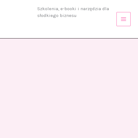
Przejdź
Szkolenia, e-booki i narzędzia dla
do
słodkiego biznesu
treści