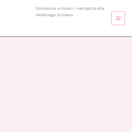
Przejdź
Szkolenia, e-booki i narzędzia dla
do
słodkiego biznesu
treści